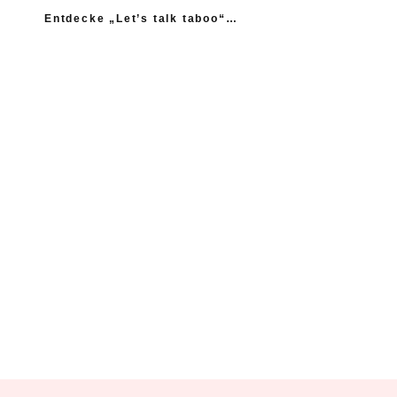
Entdecke „Let’s talk taboo“…
„Ich fühle mich wie das neue Extrem: nicht einmal
mein Gynäkologe hatte das Thema Asexualität auf dem
Radar“
“Woher sollte ich als Kind wissen, dass es
nicht normal ist, wenn die Mama einen
schlägt?”
Ein Kind mehr, wäre ein Kind zu viel