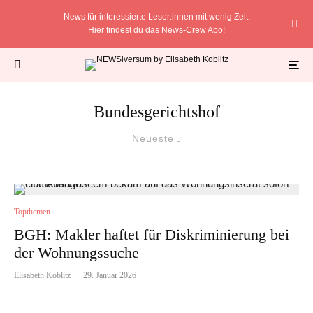
News für interessierte Leser:innen mit wenig Zeit.
Hier findest du das
News-Crew Abo
!
Bundesgerichtshof
Neueste
Topthemen
BGH: Makler haftet für Diskriminierung bei
der Wohnungssuche
Elisabeth Koblitz
·
29. Januar 2026