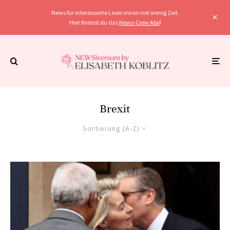
News für interessierte Leser:innen mit wenig Zeit.
Hier findest du das
News-Crew Abo
!
Brexit
Sortierung (A-Z)