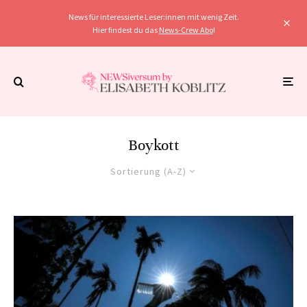
News für interessierte Leser:innen mit wenig Zeit.
Hier findest du das
News-Crew Abo
!
Boykott
Sortierung (A-Z)