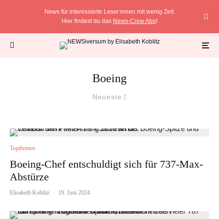
News für interessierte Leser:innen mit wenig Zeit.
Hier findest du das
News-Crew Abo
!
Boeing
Neueste
Topthemen
Boeing-Chef entschuldigt sich für 737-Max-
Abstürze
Elisabeth Koblitz
·
19. Juni 2024