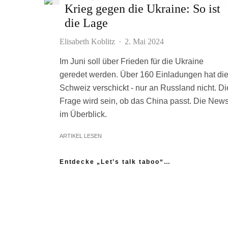
Krieg gegen die Ukraine: So ist
die Lage
Elisabeth Koblitz
·
2. Mai 2024
Im Juni soll über Frieden für die Ukraine
geredet werden. Über 160 Einladungen hat di
Schweiz verschickt - nur an Russland nicht. Di
Frage wird sein, ob das China passt. Die New
im Überblick.
ARTIKEL LESEN
Entdecke „Let’s talk taboo“…
„Ich fühle mich wie das neue Extrem:
nicht einmal mein Gynäkologe hatte das
Thema Asexualität auf dem Radar“