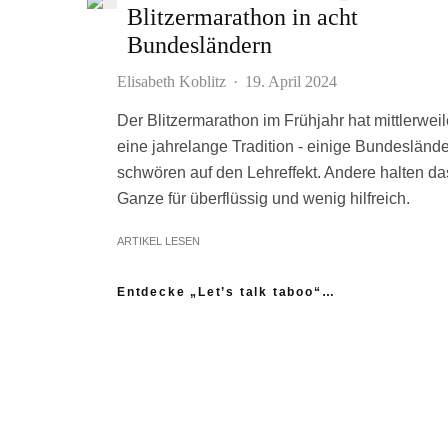
Blitzermarathon in acht
Bundesländern
Elisabeth Koblitz
·
19. April 2024
Der Blitzermarathon im Frühjahr hat mittlerweil
eine jahrelange Tradition - einige Bundeslände
schwören auf den Lehreffekt. Andere halten da
Ganze für überflüssig und wenig hilfreich.
ARTIKEL LESEN
Entdecke „Let’s talk taboo“…
„Ich fühle mich wie das neue Extrem:
nicht einmal mein Gynäkologe hatte das
Thema Asexualität auf dem Radar“
“Woher sollte ich als Kind wissen,