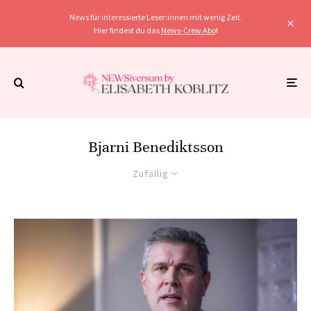
News für interessierte Leser:innen mit wenig Zeit.
Hier findest du das
News-Crew Abo
!
Bjarni Benediktsson
Zufällig