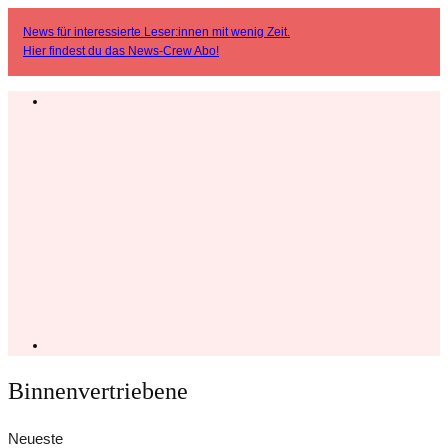
News für interessierte Leser:innen mit wenig Zeit.
Hier findest du das
News-Crew Abo
!
Binnenvertriebene
Neueste