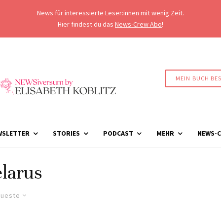
News für interessierte Leser:innen mit wenig Zeit.
Hier findest du das
News-Crew Abo
!
MEIN BUCH BE
WSLETTER
STORIES
PODCAST
MEHR
NEWS-C
larus
ueste