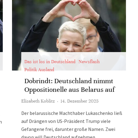
Das ist los in Deutschland
Newsflash
Politik Ausland
Dobrindt: Deutschland nimmt
Oppositionelle aus Belarus auf
Elisabeth Koblitz
·
14. Dezember 2025
Der belarussische Machthaber Lukaschenko ließ
,
auf Drängen von US-Präsident Trump viele
n
Gefangene frei, darunter große Namen. Zwei
davon will Deutschland aufnehmen.