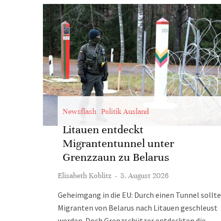
Newsflash
Politik Ausland
Litauen entdeckt
Migrantentunnel unter
Grenzzaun zu Belarus
Elisabeth Koblitz
·
5. August 2026
Geheimgang in die EU: Durch einen Tunnel sollt
Migranten von Belarus nach Litauen geschleust
werden. Doch Grenzschützer entdeckten die