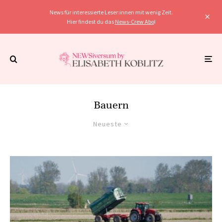
News für interessierte Leser:innen mit wenig Zeit.
Hier findest du das
News-Crew Abo
!
Bauern
Neueste