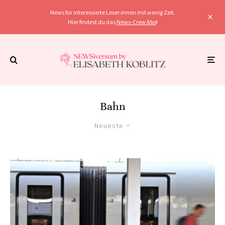
News für interessierte Leser:innen mit wenig Zeit.
Hier findest du das
News-Crew Abo
!
Bahn
Neueste