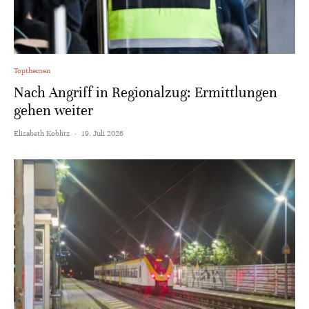
Topthemen
Nach Angriff in Regionalzug: Ermittlungen
gehen weiter
Elisabeth Koblitz
·
19. Juli 2026