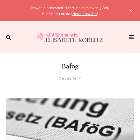
News für interessierte Leser:innen mit wenig Zeit.
Hier findest du das
News-Crew Abo
!
Bafög
Neueste