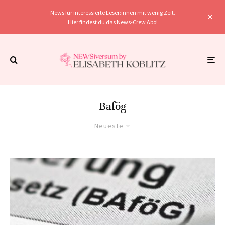
News für interessierte Leser:innen mit wenig Zeit.
Hier findest du das
News-Crew Abo
!
Bafög
Neueste