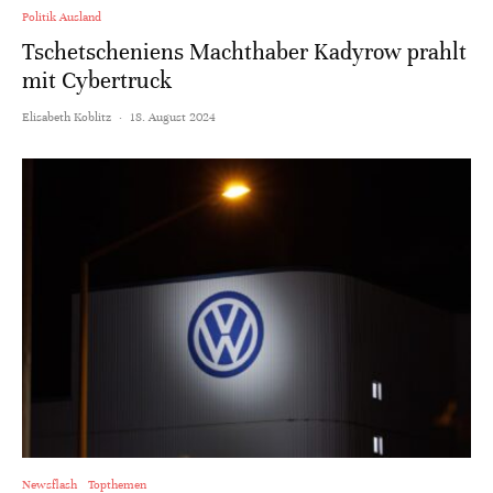
Politik Ausland
Tschetscheniens Machthaber Kadyrow prahlt
mit Cybertruck
Elisabeth Koblitz
·
18. August 2024
Newsflash
Topthemen