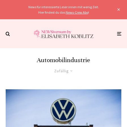
News für interessierte Leser:innen mit wenig Zeit.
Hier findest du das
News-Crew Abo
!
Automobilindustrie
Zufällig