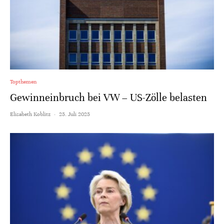
Topthemen
Gewinneinbruch bei VW – US-Zölle belasten
Elisabeth Koblitz
·
25. Juli 2025