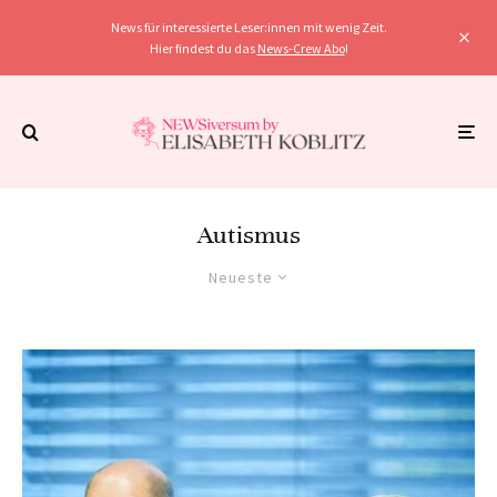
News für interessierte Leser:innen mit wenig Zeit.
Hier findest du das
News-Crew Abo
!
Autismus
Neueste