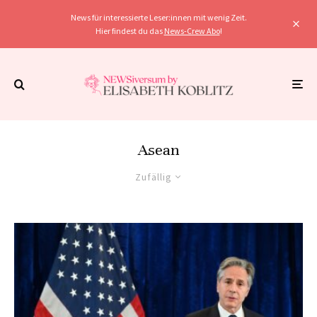
News für interessierte Leser:innen mit wenig Zeit.
Hier findest du das
News-Crew Abo
!
Asean
Zufällig