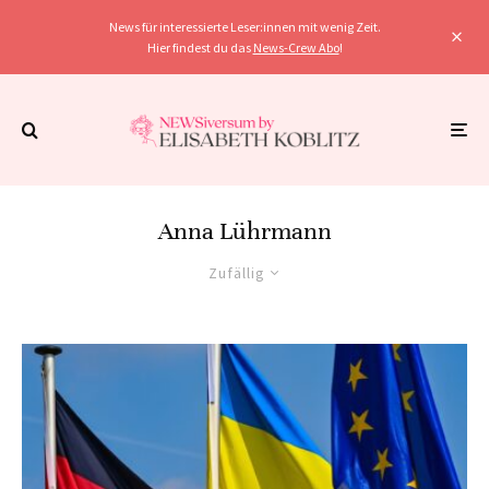
News für interessierte Leser:innen mit wenig Zeit.
Hier findest du das
News-Crew Abo
!
Anna Lührmann
Zufällig