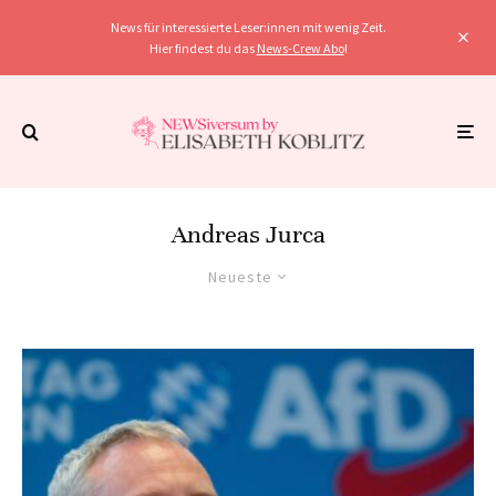
News für interessierte Leser:innen mit wenig Zeit.
Hier findest du das
News-Crew Abo
!
Andreas Jurca
Neueste