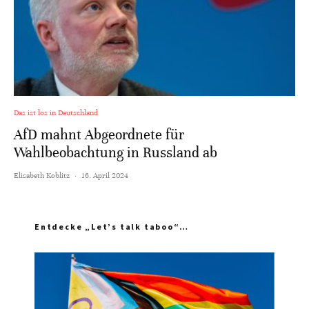
Das ist los in Deutschland
AfD mahnt Abgeordnete für
Wahlbeobachtung in Russland ab
Elisabeth Koblitz
·
16. April 2024
Entdecke „Let’s talk taboo“…