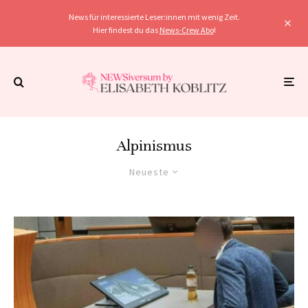
News für interessierte Leser:innen mit wenig Zeit.
Hier findest du das
News-Crew Abo
!
Alpinismus
Neueste