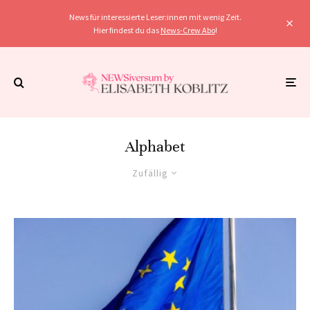
News für interessierte Leser:innen mit wenig Zeit.
Hier findest du das
News-Crew Abo
!
Alphabet
Zufällig