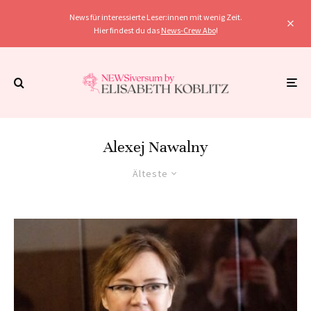
News für interessierte Leser:innen mit wenig Zeit.
Hier findest du das
News-Crew Abo
!
Alexej Nawalny
Älteste