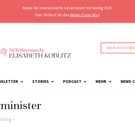
News für interessierte Leser:innen mit wenig Zeit.
Hier findest du das
News-Crew Abo
!
MEIN BUCH BE
WSLETTER
STORIES
PODCAST
MEHR
NEWS-C
minister
fällig