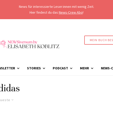
News für interessierte Leser:innen mit wenig Zeit.
Hier findest du das
News-Crew Abo
!
MEIN BUCH BE
WSLETTER
STORIES
PODCAST
MEHR
NEWS-C
didas
ueste