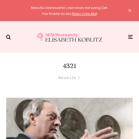
News für interessierte Leser:innen mit wenig Zeit.
Hier findest du das
News-Crew Abo
!
4321
Neueste