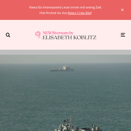
News für interessierte Leser:innen mit wenig Zeit.
Hier findest du das
News-Crew Abo
!