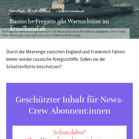
Newsflash
Politik Ausland
·
1 Minute Lesedauer
Russische Fregatte gibt Warnschüsse im
Ärmelkanal ab
Die Fregatte «Admiral Grigorowitsch» hat Warnschüsse im Ärmelkanal abgegeben. (Archivbild)
Foto: Mod Crown Copyright/Ministry of Defence/PA Wire/dpa
Durch die Meerenge zwischen England und Frankreich fahren
immer wieder russische Kriegsschiffe. Sollen sie die
Schattenflotte beschützen?
Geschützter Inhalt für News-
Crew Abonnent:innen
Schon dabei?