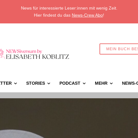
News für interessierte Leser:innen mit wenig Zeit.
Hier findest du das
News-Crew Abo
!
MEIN BUCH BE
TTER
STORIES
PODCAST
MEHR
NEWS-