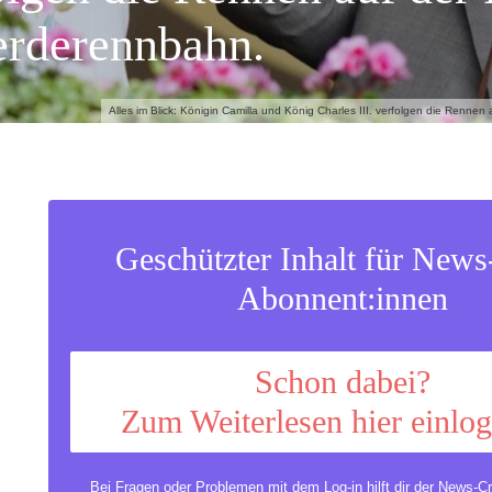
erderennbahn.
Alles im Blick: Königin Camilla und König Charles III. verfolgen die Renne
Geschützter Inhalt für New
Abonnent:innen
Schon dabei?
Zum Weiterlesen hier einlo
Bei Fragen oder Problemen mit dem Log-in hilft dir der
News-Cr