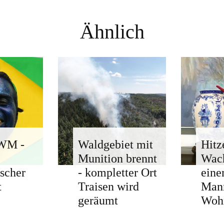
Ähnlich
-WM -
Waldgebiet mit
Hitz
Munition brennt
Wach
ischer
- kompletter Ort
eine
t
Traisen wird
Man
geräumt
Woh