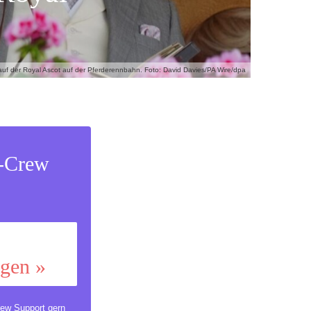
n auf der Royal Ascot auf der Pferderennbahn. Foto: David Davies/PA Wire/dpa
s-Crew
ggen »
ew Support
gern