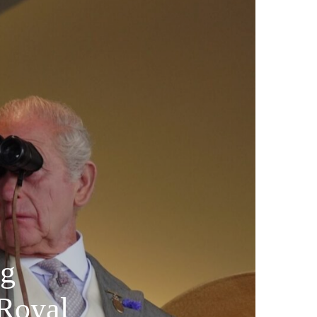
ig
 Royal