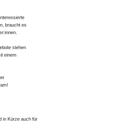
nteressierte
n, braucht es
er:innen.
gebote stehen
mit einem
der
ram!
 in Kürze auch für