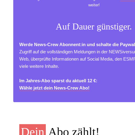
weiter!
Auf Dauer günstiger.
Werde News-Crew Abonnent:in und schalte die Paywal
Zugriff auf die vollständigen Meldungen in der NEWSivers
Web, überprüfte Informationen auf Social Media, den ES
viele weitere Inhalte.
Im Jahres-Abo sparst du aktuell 12 €:
Wähle jetzt dein News-Crew Abo!
Dein
Abo zählt!