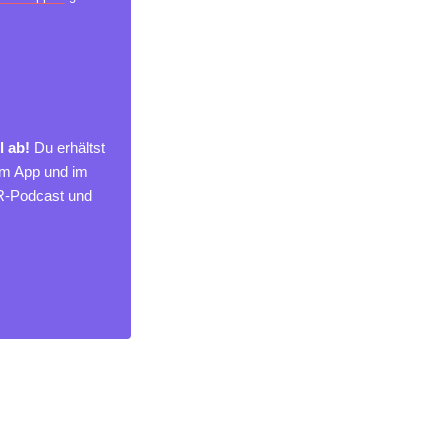
l ab!
Du erhältst
um App und im
MR-Podcast und