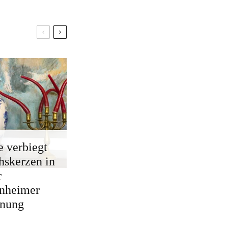
e verbiegt
skerzen in
r
nheimer
nung