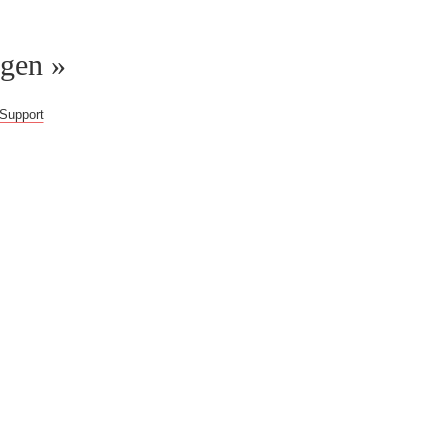
ggen »
Support
gern weiter!
b!
Du erhältst Zugriff
 im Web, überprüfte
eitere Inhalte.