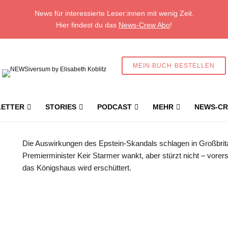
News für interessierte Leser:innen mit wenig Zeit.
Hier findest du das
News-Crew Abo
!
MEIN BUCH BESTELLEN
ETTER
STORIES
PODCAST
MEHR
NEWS-CR
ritische Premierminister hat die schwerste Krise seiner bisherigen Amtszeit überstanden - zuminde
Die Auswirkungen des Epstein-Skandals schlagen in Großbrit
Premierminister Keir Starmer wankt, aber stürzt nicht – vorer
das Königshaus wird erschüttert.
Geschützter Inhalt für New
Abonnent:innen