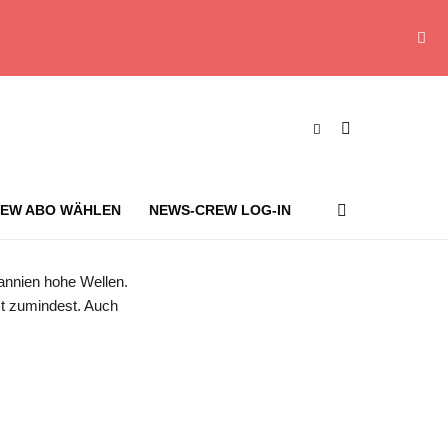
EW ABO WÄHLEN
NEWS-CREW LOG-IN
st vorerst. (Archivbild) Foto: Peter Nicholls/Pool Getty Images Europe/AP/dpa
annien hohe Wellen.
st zumindest. Auch
s-Crew