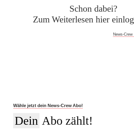
Schon dabei?
Zum Weiterlesen hier einlo
Bei Fragen oder Problemen mit dem Log-in hilft dir der
News-Crew 
Auf Dauer günstiger.
Werde News-Crew Abonnent:in und schalte die Paywall a
auf die vollständigen Meldungen in der NEWSiversum App und
Informationen auf Social Media, den ESMR-Podcast und viele w
Im Jahres-Abo sparst du aktuell 12 €:
Wähle jetzt dein News-Crew Abo!
Dein
Abo zählt!