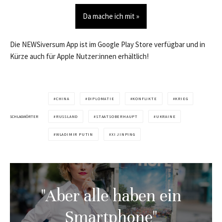
Da mache ich mit »
Die NEWSiversum App ist im Google Play Store verfügbar und in
Kürze auch für Apple Nutzer:innen erhältlich!
CHINA
DIPLOMATIE
KONFLIKTE
KRIEG
SCHLAGWÖRTER
RUSSLAND
STAATSOBERHAUPT
UKRAINE
WLADIMIR PUTIN
XI JINPING
"Aber alle haben ein
Smartphone"