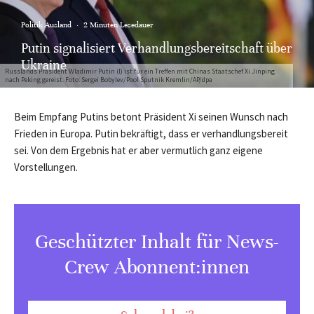
Politik Ausland
·
2 Minuten Lesedauer
Putin signalisiert Verhandlungsbereitschaft über
Ukraine
Russlands Präsident Wladimir Putin (l) ist für ein Treffen mit Chinas Staatschef Xi Jinping
nach Peking gereist. Foto: Sergei Bobylev/Pool Sputnik Kremlin/AP/dpa
Beim Empfang Putins betont Präsident Xi seinen Wunsch nach
Frieden in Europa. Putin bekräftigt, dass er verhandlungsbereit
sei. Von dem Ergebnis hat er aber vermutlich ganz eigene
Vorstellungen.
Geschützter Inhalt für News-
Crew Abonnent:innen