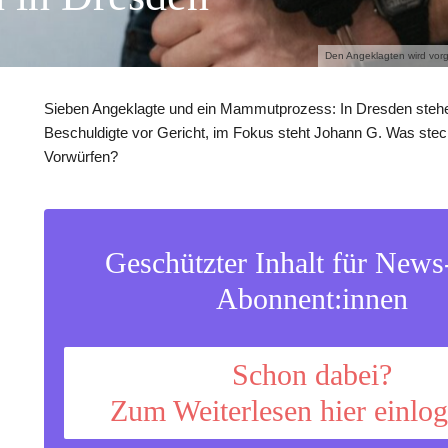
Den Angeklagten wird vorg
Sieben Angeklagte und ein Mammutprozess: In Dresden steh
Beschuldigte vor Gericht, im Fokus steht Johann G. Was steck
Vorwürfen?
Geschützter Inhalt für New
Abonnent:innen
Schon dabei?
Zum Weiterlesen hier einlo