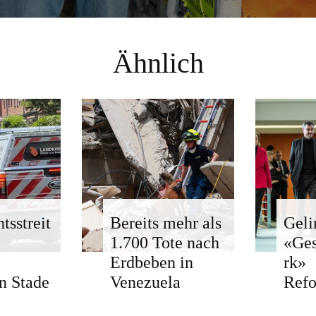
Ähnlich
tsstreit
Bereits mehr als
Geli
1.700 Tote nach
«Ge
Erdbeben in
rk»
n Stade
Venezuela
Ref