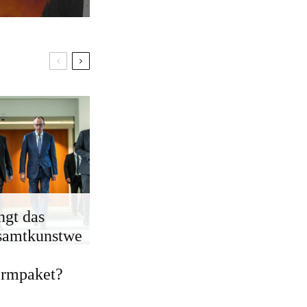
ngt das
samtkunstwe
ormpaket?