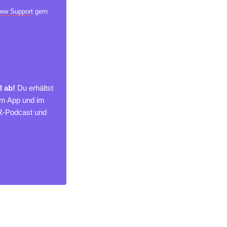
ew Support
gern
l ab!
Du erhältst
um App und im
MR-Podcast und