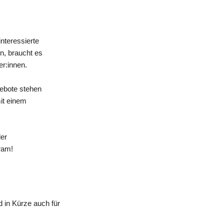
nteressierte
n, braucht es
er:innen.
gebote stehen
mit einem
der
ram!
 in Kürze auch für