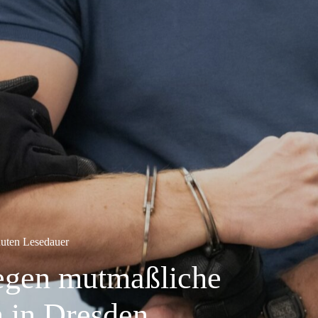
uten Lesedauer
egen mutmaßliche
n in Dresden