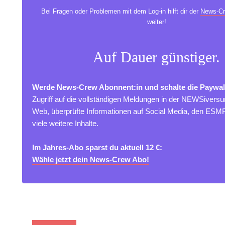
Bei Fragen oder Problemen mit dem Log-in hilft dir der
News-Cr
weiter!
Auf Dauer günstiger.
Werde News-Crew Abonnent:in und schalte die Paywal
Zugriff auf die vollständigen Meldungen in der NEWSivers
Web, überprüfte Informationen auf Social Media, den ES
viele weitere Inhalte.
Im Jahres-Abo sparst du aktuell 12 €:
Wähle jetzt dein News-Crew Abo!