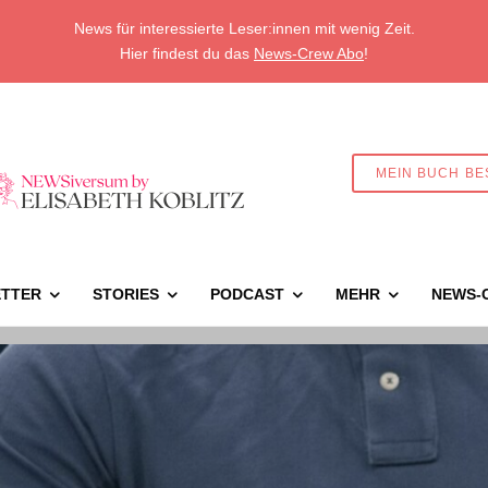
News für interessierte Leser:innen mit wenig Zeit.
Hier findest du das
News-Crew Abo
!
MEIN BUCH BE
TTER
STORIES
PODCAST
MEHR
NEWS-