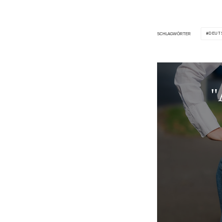
DEUT
SCHLAGWÖRTER
"