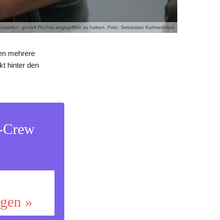
eworfen, gezielt Rechte angegriffen zu haben. Foto: Sebastian Kahnert/dpa
en mehrere
t hinter den
s-Crew
ggen »