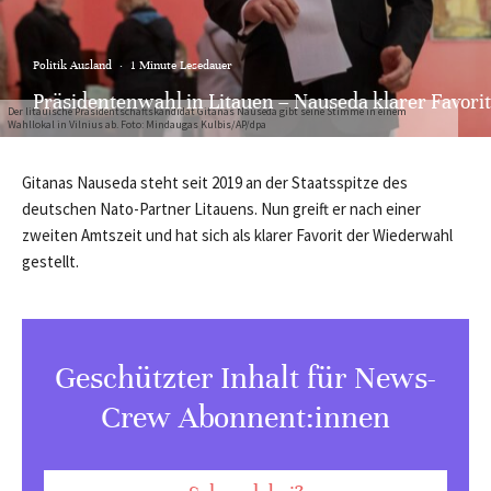
Politik Ausland
·
1 Minute Lesedauer
Präsidentenwahl in Litauen – Nauseda klarer Favorit
Der litauische Präsidentschaftskandidat Gitanas Nauseda gibt seine Stimme in einem
Wahllokal in Vilnius ab. Foto: Mindaugas Kulbis/AP/dpa
Gitanas Nauseda steht seit 2019 an der Staatsspitze des
deutschen Nato-Partner Litauens. Nun greift er nach einer
zweiten Amtszeit und hat sich als klarer Favorit der Wiederwahl
gestellt.
Geschützter Inhalt für News-
Crew Abonnent:innen