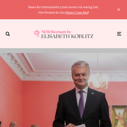
News für interessierte Leser:innen mit wenig Zeit.
Hier findest du das
News-Crew Abo
!