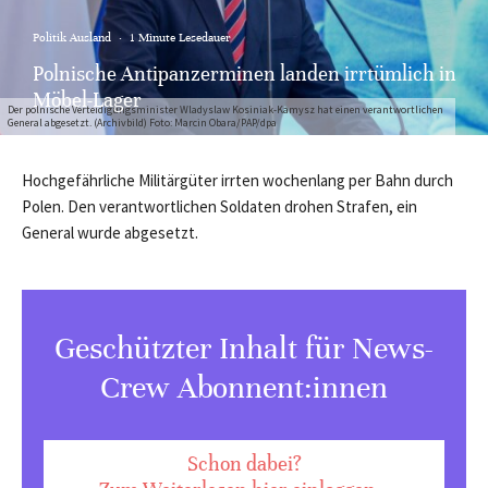
Politik Ausland
·
1 Minute Lesedauer
Polnische Antipanzerminen landen irrtümlich in
Möbel-Lager
Der polnische Verteidigungsminister Wladyslaw Kosiniak-Kamysz hat einen verantwortlichen
General abgesetzt. (Archivbild) Foto: Marcin Obara/PAP/dpa
Hochgefährliche Militärgüter irrten wochenlang per Bahn durch
Polen. Den verantwortlichen Soldaten drohen Strafen, ein
General wurde abgesetzt.
Geschützter Inhalt für News-
Crew Abonnent:innen
Schon dabei?