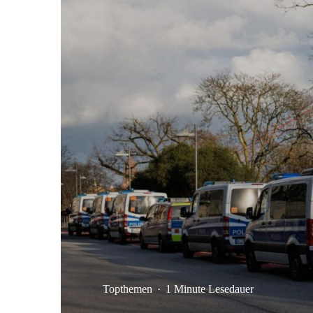
Topthemen
·
1 Minute Lesedauer