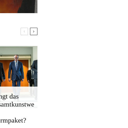
ngt das
samtkunstwe
ormpaket?