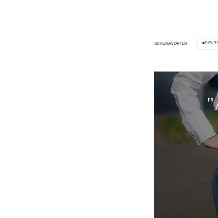
DEUT
SCHLAGWÖRTER
"