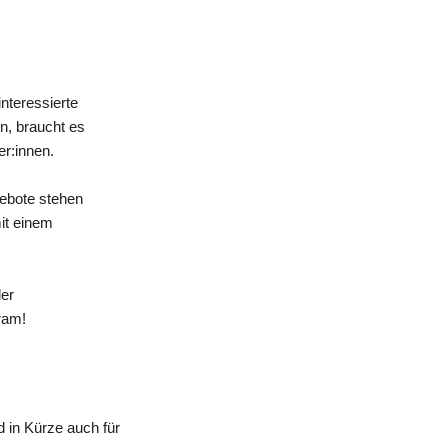
nteressierte
n, braucht es
er:innen.
gebote stehen
mit einem
der
ram!
 in Kürze auch für