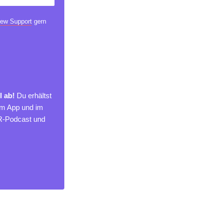
ew Support
gern
l ab!
Du erhältst
um App und im
MR-Podcast und