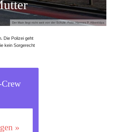
Mutter
Der Main liegt nicht weit von der Schule. Foto: Hannes P. Albert/dpa
. Die Polizei geht
die kein Sorgerecht
s-Crew
ggen »