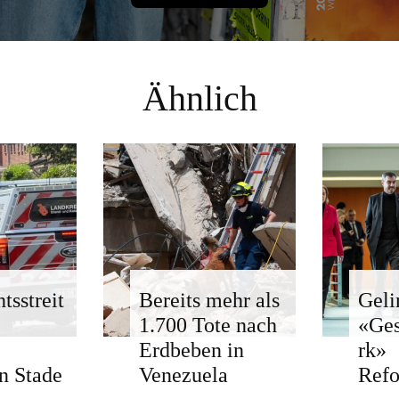
Ähnlich
tsstreit
Bereits mehr als
Geli
1.700 Tote nach
«Ge
Erdbeben in
rk»
n Stade
Venezuela
Ref