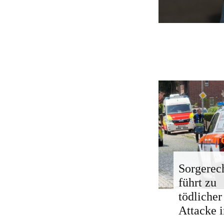
Sorgerech
führt zu
tödlicher
Attacke i