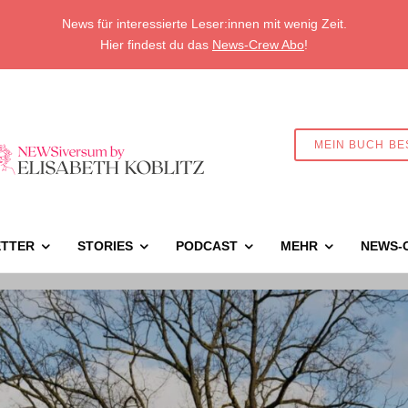
News für interessierte Leser:innen mit wenig Zeit.
Hier findest du das
News-Crew Abo
!
MEIN BUCH BE
TTER
STORIES
PODCAST
MEHR
NEWS-