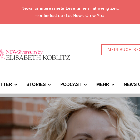
News für interessierte Leser:innen mit wenig Zeit.
Hier findest du das
News-Crew Abo
!
MEIN BUCH BE
TTER
STORIES
PODCAST
MEHR
NEWS-