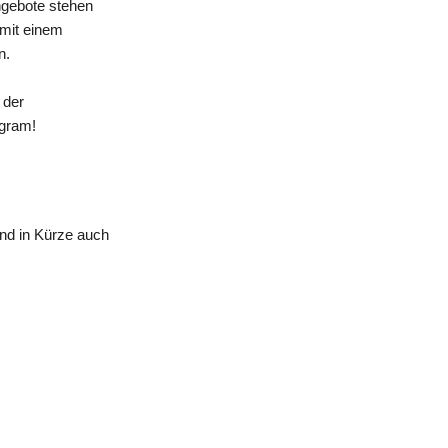
ngebote stehen
 mit einem
n.
 der
agram!
nd in Kürze auch