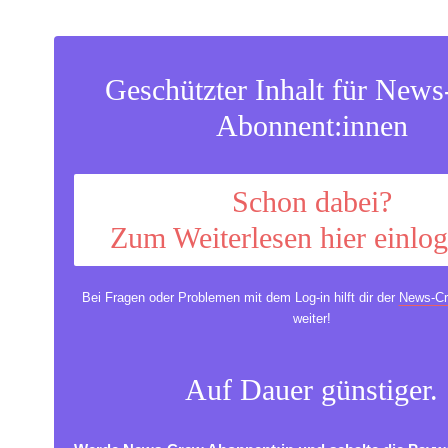
Geschützter Inhalt für New
Abonnent:innen
Schon dabei?
Zum Weiterlesen hier einlo
Bei Fragen oder Problemen mit dem Log-in hilft dir der
News-Cr
weiter!
Auf Dauer günstiger.