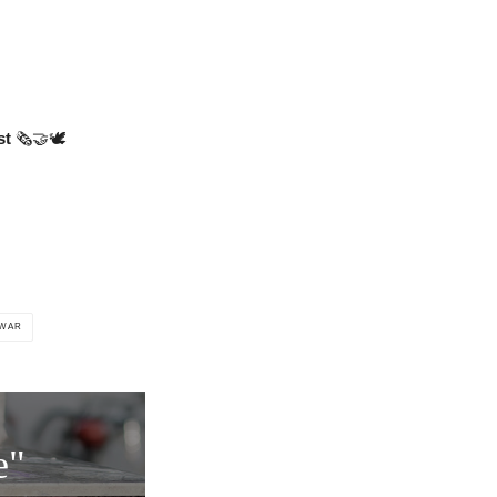
st
🗞️🤝🕊️
 WAR
e"