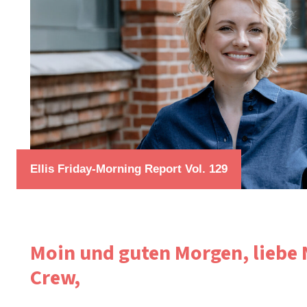
Ellis Friday-Morning Report Vol. 129
Moin und guten Morgen, liebe
Crew,