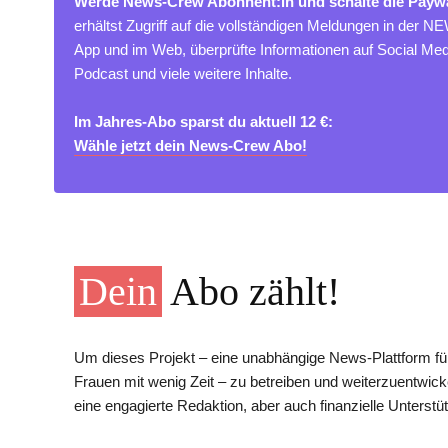
Werde News-Crew Abonnent:in und schalte die Paywa
erhältst Zugriff auf die vollständigen Meldungen in der 
App und im Web, überprüfte Informationen auf Social M
Podcast und viele weitere Inhalte.
Im Jahres-Abo sparst du aktuell 12 €:
Wähle jetzt dein News-Crew Abo!
Dein
Abo zählt!
Um dieses Projekt – eine unabhängige News-Plattform für
Frauen mit wenig Zeit – zu betreiben und weiterzuentwick
eine engagierte Redaktion, aber auch finanzielle Unterstüt