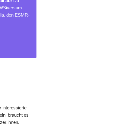
ll ab!
Du
NEWSiversum
edia, den ESMR-
 interessierte
eln, braucht es
zer:innen.