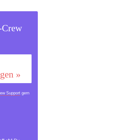
s-Crew
ggen »
ew Support
gern