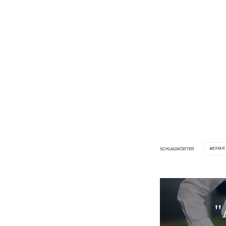
EFMR
SCHLAGWÖRTER
"