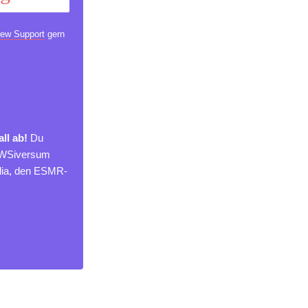
ew Support
gern
ll ab!
Du
NEWSiversum
edia, den ESMR-