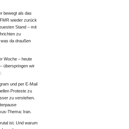
er bewegt als das
r EFMR wieder zurück
 neuesten Stand – mit
hrichten zu
, was da draußen
er Woche – heute
 – überspringen wir
.
agram und per E-Mail
uellen Proteste zu
sser zu verstehen.
nterpause
us-Thema: Iran.
rutal ist. Und warum