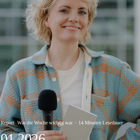
 Report
Was die Woche wichtig war
·
14 Minuten Lesedauer
.01.2026