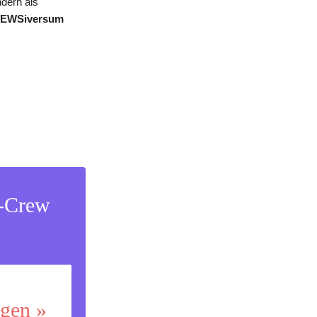
ndern als
EWSiversum
s-Crew
ggen »