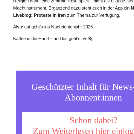
Religion dabei eine zentrale Rolle spielt – nicht als Glaube, so
Machtinstrument. Ergänzend dazu steht euch in der App ein
N
Liveblog: Proteste in Iran
zum Thema zur Verfügung.
Also: auf geht’s ins Nachrichtenjahr 2026.
Kaffee in die Hand – und los geht’s. ☕️ 🗞️
Geschützter Inhalt für New
Abonnent:innen
Schon dabei?
Zum Weiterlesen hier einlo