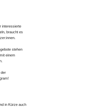
 interessierte
eln, braucht es
zer:innen.
ngebote stehen
 mit einem
n.
 der
agram!
nd in Kürze auch