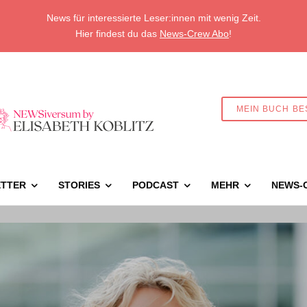
News für interessierte Leser:innen mit wenig Zeit.
Hier findest du das
News-Crew Abo
!
MEIN BUCH BE
TTER
STORIES
PODCAST
MEHR
NEWS-