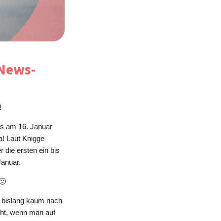
 News-
!
as am 16. Januar
a! Laut Knigge
 die ersten ein bis
Januar.
🙂
hr bislang kaum nach
icht, wenn man auf