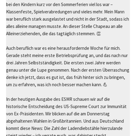
bei den Kindern kurz vor den Sommerferien viel los war –
Klassenfeste, Spielverabredungen und vieles mehr. Mein Mann
war beruflich stark ausgelastet und nicht in der Stadt, sodass ich
alles alleine managen musste. An dieser Stelle Chapeau an alle
Alleinerziehenden, die das tagtäglich stemmen. 👏
Auch beruflich war es eine herausfordernde Woche für mich.
Gerade steht meine erste Betriebsprüfung an, und das nach nur
drei Jahren Selbstständigkeit. Die ersten zwei Jahre werden
genau unter die Lupe genommen. Nach der ersten Überraschung
denke ich jetzt, dass es gut ist, das früh hinter sich zu bringen,
um zu erfahren, was ich noch besser machen kann. 💪
In der heutigen Ausgabe des ESMR schauen wir auf die
historische Entscheidung des US-Supreme Court zur Immunität
von Ex-Präsidenten. Wir blicken auf die am Donnerstag
abgehaltenen Wahlen in Großbritannien. Und aus Deutschland
kommt diese News: Die Zahl der Ladendiebstähle hierzulande
steigt wieder – ich verrate euch, was dahinter steckt.