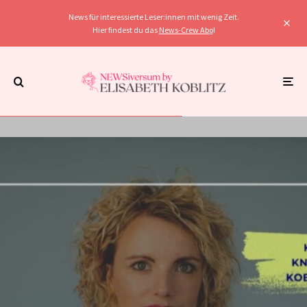
News für interessierte Leser:innen mit wenig Zeit.
Hier findest du das
News-Crew Abo
!