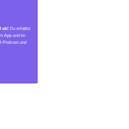
l ab!
Du erhältst
um App und im
MR-Podcast und