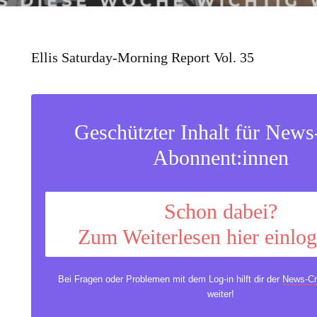
Ellis Saturday-Morning Report Vol. 35
Geschützter Inhalt für New
Abonnent:innen
Schon dabei?
Zum Weiterlesen hier einlo
Bei Fragen oder Problemen mit dem Log-in hilft dir der
News-Cr
weiter!