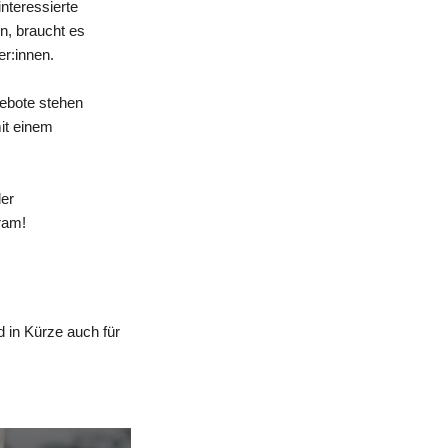
nteressierte
n, braucht es
er:innen.
gebote stehen
mit einem
der
ram!
 in Kürze auch für