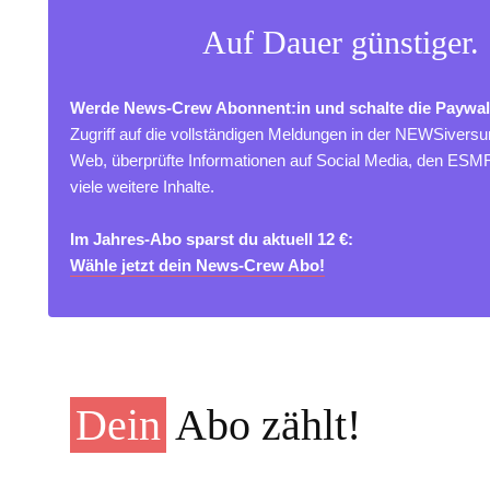
Auf Dauer günstiger.
Werde News-Crew Abonnent:in und schalte die Paywal
Zugriff auf die vollständigen Meldungen in der NEWSivers
Web, überprüfte Informationen auf Social Media, den ES
viele weitere Inhalte.
Im Jahres-Abo sparst du aktuell 12 €:
Wähle jetzt dein News-Crew Abo!
Dein
Abo zählt!