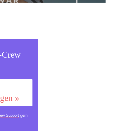
s-Crew
ggen »
ew Support
gern