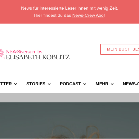
News für interessierte Leser:innen mit wenig Zeit.
Hier findest du das
News-Crew Abo
!
MEIN BUCH BE
TTER
STORIES
PODCAST
MEHR
NEWS-