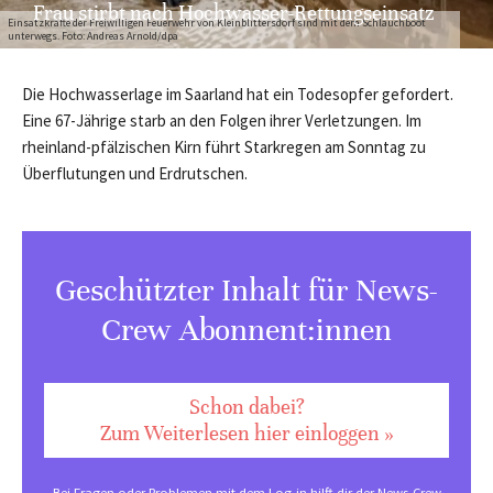
Frau stirbt nach Hochwasser-Rettungseinsatz
Einsatzkräfte der Freiwilligen Feuerwehr von Kleinblittersdorf sind mit dem Schlauchboot
unterwegs. Foto: Andreas Arnold/dpa
Die Hochwasserlage im Saarland hat ein Todesopfer gefordert.
Eine 67-Jährige starb an den Folgen ihrer Verletzungen. Im
rheinland-pfälzischen Kirn führt Starkregen am Sonntag zu
Überflutungen und Erdrutschen.
Geschützter Inhalt für News-
Crew Abonnent:innen
Schon dabei?
Zum Weiterlesen hier einloggen »
Bei Fragen oder Problemen mit dem Log-in hilft dir der
News-Crew