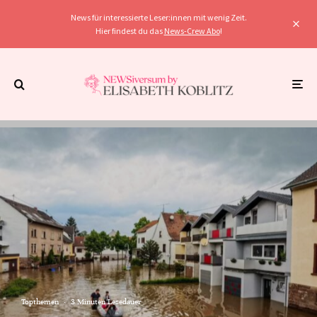
News für interessierte Leser:innen mit wenig Zeit.
Hier findest du das
News-Crew Abo
!
Topthemen
·
3 Minuten Lesedauer