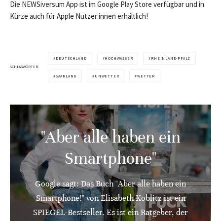
Die NEWSiversum App ist im Google Play Store verfügbar und in
Kürze auch für Apple Nutzer:innen erhältlich!
DEUTSCHLAND
HOCHWASSER
RHEINLAND-PFALZ
SCHLAGWÖRTER
SAARLAND
UNWETTER
WETTER
"Aber alle haben ein
Smartphone"
Google sagt: Das Buch "Aber alle haben ein
Smartphone!" von Elisabeth Koblitz ist ein
SPIEGEL-Bestseller. Es ist ein Ratgeber, der