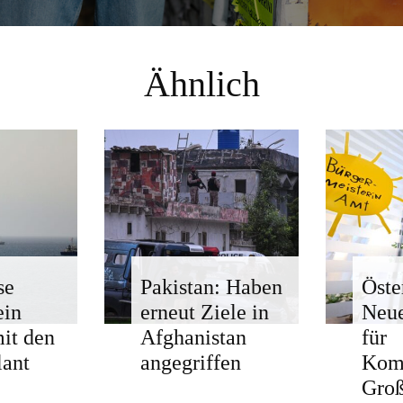
Ähnlich
se
Pakistan: Haben
Öste
ein
erneut Ziele in
Neue
mit den
Afghanistan
für
ant
angegriffen
Kom
Groß