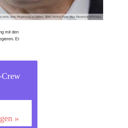
nicht, eine Regierung zu bilden. (Bild: Archiv) Foto: Max Slovencik/APA/dpa
ng mit den
egieren. Er
s-Crew
ggen »