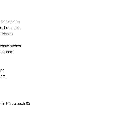
nteressierte
n, braucht es
er:innen.
gebote stehen
mit einem
der
ram!
 in Kürze auch für