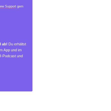
ew Support
gern
l ab!
Du erhältst
um App und im
MR-Podcast und