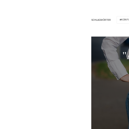
KONF
SCHLAGWÖRTER
"