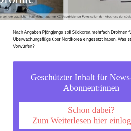
ie von der staatlichen Nachrichtenagentur KCNA publizierten Fotos sollen den Abschuss der 
Nach Angaben Pjöngjangs soll Südkorea mehrfach Drohnen f
Überwachungsflüge über Nordkorea eingesetzt haben. Was ste
Vorwürfen?
Geschützter Inhalt für New
Abonnent:innen
Schon dabei?
Zum Weiterlesen hier einlo