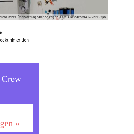
südkoreanischen Überwachungsdrohne zeigen. Foto: Uncredited/KCNA/KNS/dpa
ür
ckt hinter den
s-Crew
ggen »