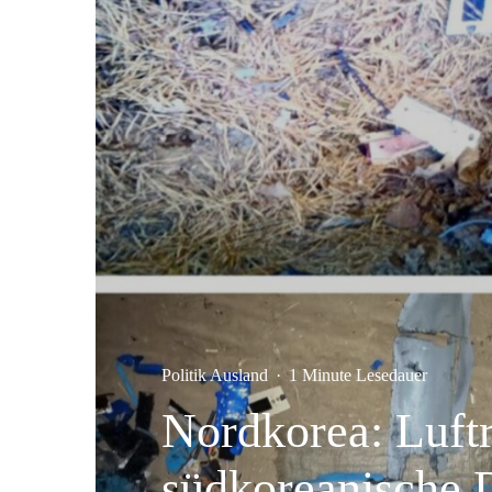
Politik Ausland
·
1 Minute Lesedauer
Nordkorea: Luft
südkoreanische 