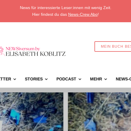
News für interessierte Leser:innen mit wenig Zeit.
Hier findest du das
News-Crew Abo
!
MEIN BUCH BE
TTER
STORIES
PODCAST
MEHR
NEWS-