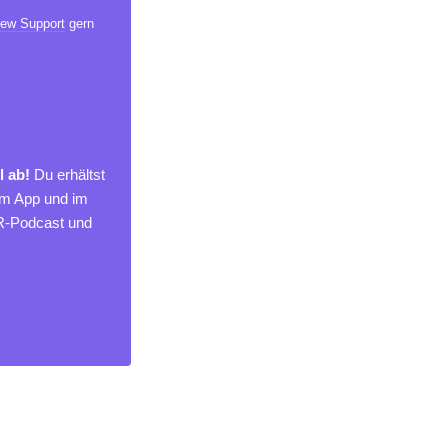
ew Support
gern
l ab!
Du erhältst
um App und im
MR-Podcast und