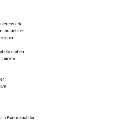
nteressierte
n, braucht es
er:innen.
gebote stehen
mit einem
der
ram!
 in Kürze auch für