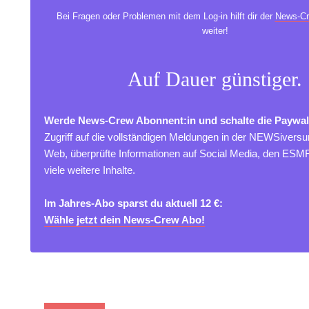
Bei Fragen oder Problemen mit dem Log-in hilft dir der
News-Cr
weiter!
Auf Dauer günstiger.
Werde News-Crew Abonnent:in und schalte die Paywal
Zugriff auf die vollständigen Meldungen in der NEWSivers
Web, überprüfte Informationen auf Social Media, den ES
viele weitere Inhalte.
Im Jahres-Abo sparst du aktuell 12 €:
Wähle jetzt dein News-Crew Abo!