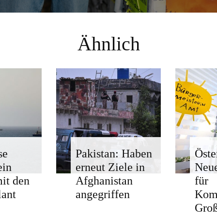
Ähnlich
se
Pakistan: Haben
Öste
ein
erneut Ziele in
Neue
mit den
Afghanistan
für
ant
angegriffen
Kom
Groß