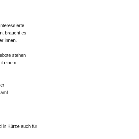
nteressierte
n, braucht es
er:innen.
gebote stehen
mit einem
der
ram!
 in Kürze auch für