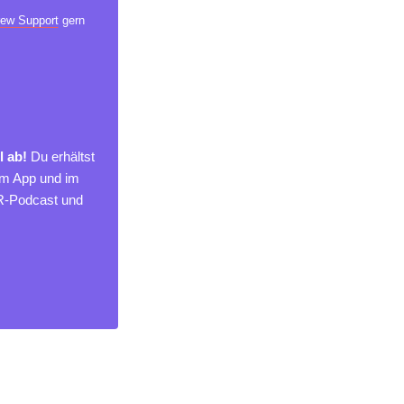
ew Support
gern
l ab!
Du erhältst
um App und im
MR-Podcast und