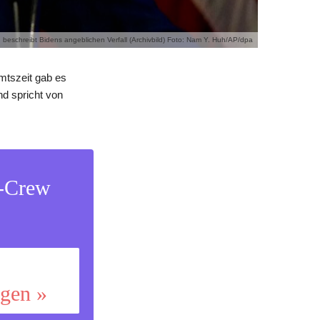
beschreibt Bidens angeblichen Verfall (Archivbild) Foto: Nam Y. Huh/AP/dpa
mtszeit gab es
nd spricht von
s-Crew
ggen »