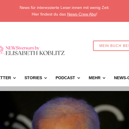
News für interessierte Leser:innen mit wenig Zeit.
Hier findest du das
News-Crew Abo
!
MEIN BUCH BE
TTER
STORIES
PODCAST
MEHR
NEWS-