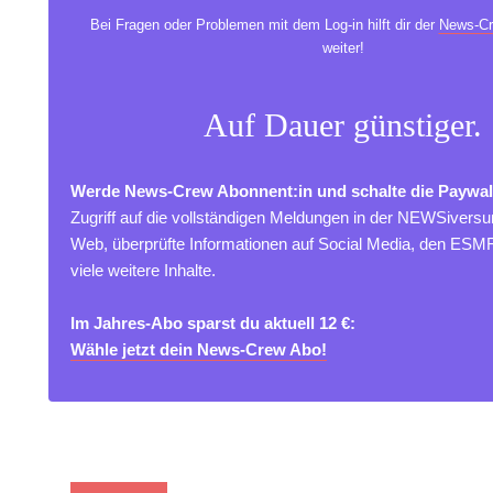
Bei Fragen oder Problemen mit dem Log-in hilft dir der
News-Cr
weiter!
Auf Dauer günstiger.
Werde News-Crew Abonnent:in und schalte die Paywal
Zugriff auf die vollständigen Meldungen in der NEWSivers
Web, überprüfte Informationen auf Social Media, den ES
viele weitere Inhalte.
Im Jahres-Abo sparst du aktuell 12 €:
Wähle jetzt dein News-Crew Abo!