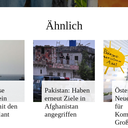
Ähnlich
se
Pakistan: Haben
Öste
ein
erneut Ziele in
Neue
mit den
Afghanistan
für
ant
angegriffen
Kom
Groß