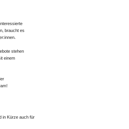
nteressierte
n, braucht es
er:innen.
gebote stehen
mit einem
der
ram!
 in Kürze auch für