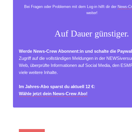
Bei Fragen oder Problemen mit dem Log-in hilft dir der
News-Cr
weiter!
Auf Dauer günstiger.
Werde News-Crew Abonnent:in und schalte die Paywal
Zugriff auf die vollständigen Meldungen in der NEWSivers
Web, überprüfte Informationen auf Social Media, den ES
viele weitere Inhalte.
Im Jahres-Abo sparst du aktuell 12 €:
Wähle jetzt dein News-Crew Abo!