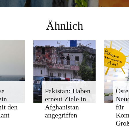
Ähnlich
se
Pakistan: Haben
Öste
ein
erneut Ziele in
Neue
mit den
Afghanistan
für
ant
angegriffen
Kom
Groß