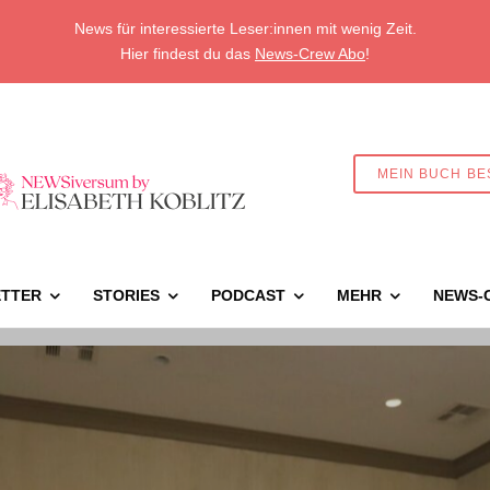
News für interessierte Leser:innen mit wenig Zeit.
Hier findest du das
News-Crew Abo
!
MEIN BUCH BE
TTER
STORIES
PODCAST
MEHR
NEWS-