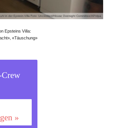
tuhl in der Epstein-Villa Foto: Uncredited/House Oversight Committee/AP/dpa
n Epsteins Villa:
«Macht», «Täuschung»
s-Crew
ggen »