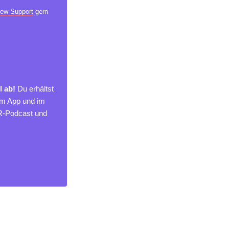
ew Support
gern
l ab!
Du erhältst
um App und im
MR-Podcast und