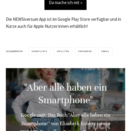
Da mache ich mit »
Die NEWSiversum App ist im Google Play Store verfügbar und in
Kürze auch für Apple Nutzer:innen erhältlich!
SCHLAGWÖRTER
KONFLIKTE
MILITÄR
MYANMAR
WAHL
"Aber alle haben ein
Smartphone"
Google sagt: Das Buch "Aber alle haben ein
Smartphone!" von Elisabeth Koblitz ist ein