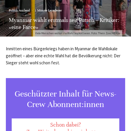
Politik Ausland
·
1 Minute Lesedauer
Myanmar wählt erstmals seit Putsch – Kritiker:
«eine Farce»
Viele Menschen wollen die Wahl boykottieren. Foto: Thein Zaw/AP/dpa
Inmitten eines Bürgerkriegs haben in Myanmar die Wahllokale
geöffnet – aber eine echte Wahl hat die Bevölkerung nicht: Der
Sieger steht wohl schon fest.
Geschützter Inhalt für News-
Crew Abonnent:innen
Schon dabei?