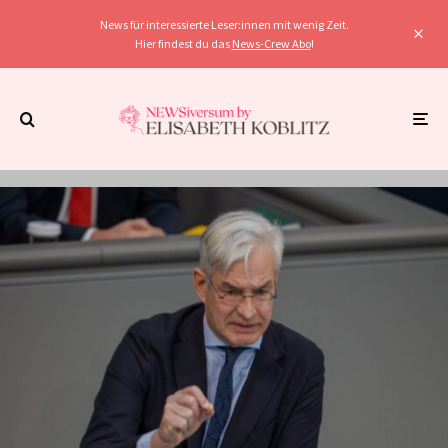
News für interessierte Leser:innen mit wenig Zeit.
Hier findest du das
News-Crew Abo
!