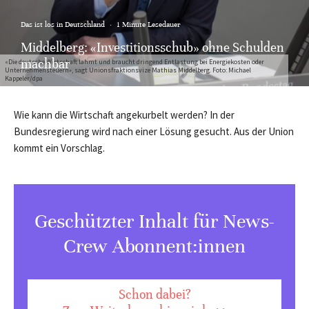
Das ist los in Deutschland
·
1 Minute Lesedauer
Middelberg: «Investitionsschub» ohne Schulden
machbar
«Die deutsche Wirtschaft lahmt und braucht dringend Entlastung bei Energiekosten oder
Unternehmensteuern», sagt Unionsfraktionsvize Mathias Middelberg. Foto: Michael
Kappeler/dpa
Wie kann die Wirtschaft angekurbelt werden? In der
Bundesregierung wird nach einer Lösung gesucht. Aus der Union
kommt ein Vorschlag.
Geschützter Inhalt für News-
Crew Abonnent:innen
Schon dabei?