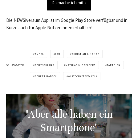
Da mache ich mit »
Die NEWSiversum App ist im Google Play Store verfügbar und in
Kürze auch für Apple Nutzer:innen erhältlich!
AMPEL
CDU
CHRISTIAN LINDNER
SCHLAGWÖRTER
DEUTSCHLAND
MATHIAS MIDDELBERG
PARTEIEN
ROBERT HABECK
WIRTSCHAFTSPOLITIK
"Aber alle haben ein
Smartphone"