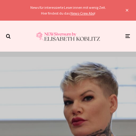
News für interessierte Leser:innen mit wenig Zeit.
Hier findest du das
News-Crew Abo
!