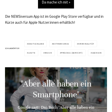
Da mache ich mit »
Die NEWSiversum App ist im Google Play Store verfügbar und in
Kürze auch für Apple Nutzer:innen erhältlich!
DEUTSCHLAND
EXTREMISMUS
KRIMINALITÄT
SCHLAGWÖRTER
LEUTE
MUSIK
PROZESS (GERICHT)
SACHSEN
"Aber alle haben ein
Smartphone"
Google sagt: Das Buch "Aber alle haben ein