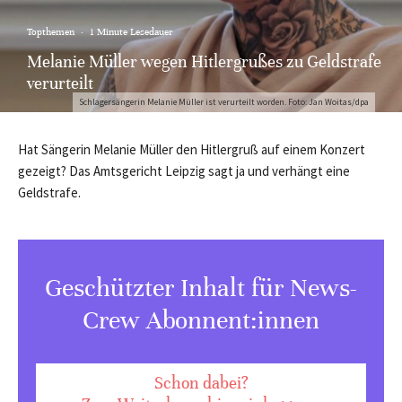
Topthemen
·
1 Minute Lesedauer
Melanie Müller wegen Hitlergrußes zu Geldstrafe
verurteilt
Schlagersängerin Melanie Müller ist verurteilt worden. Foto: Jan Woitas/dpa
Hat Sängerin Melanie Müller den Hitlergruß auf einem Konzert
gezeigt? Das Amtsgericht Leipzig sagt ja und verhängt eine
Geldstrafe.
Geschützter Inhalt für News-
Crew Abonnent:innen
Schon dabei?