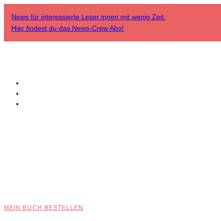
News für interessierte Leser:innen mit wenig Zeit.
Hier findest du das
News-Crew Abo
!
MEIN BUCH BESTELLEN