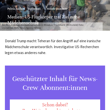
Politik Ausland
Topthemen
·
1 Minute Lesedauer
Medien: US-Flugkörper traf Ziel nahe
Mädchenschule
Am 28.2.2026 liegt die Mädchenschule in Minab in Trümmern. (Archivbild) Foto:
Uncredited/Mehr News Agency/AP/dpa
Donald Trump macht Teheran für den Angriff auf eine iranische
Mädchenschule verantwortlich. Investigative US-Recherchen
legen etwas anderes nahe.
Geschützter Inhalt für News-
Crew Abonnent:innen
Schon dabei?