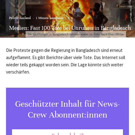
Politik Ausland
·
1 Minute Lesedauer
Medien: Fast 100 Tote bei Unruhen in Bangladesch
Die Spannungen in Bangladesch nehmen wieder zu. Foto: Rajib Dhar/AP/dpa
Die Proteste gegen die Regierung in Bangladesch sind erneut
aufgeflammt. Es gibt Berichte über viele Tote. Das Internet soll
wieder teils gekappt worden sein. Die Lage könnte sich weiter
verschärfen.
Geschützter Inhalt für News-
Crew Abonnent:innen