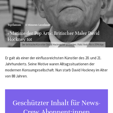
Topthemen
·
3 Minuten Lesedauer
«Matisse der Pop Art»: Britischer Maler David
Hockney tot
Der britische Künstler David Hockney ist gestorben. Foto: Andy Rain/EPA/dpa
Er galt als einer der einflussreichsten Künstler des 20. und 21.
Jahrhunderts. Seine Motive waren Alltagssituationen der
modernen Konsumgesellschaft. Nun starb David Hockney im Alter
von 88 Jahren.
Geschützter Inhalt für News-
Crew Abonnent:innen