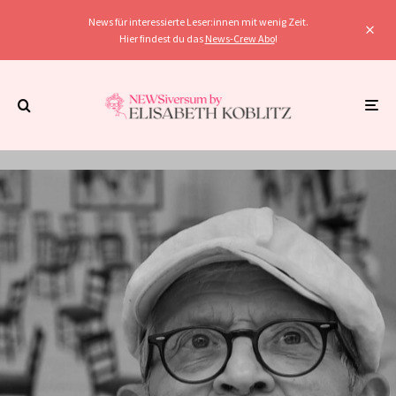
News für interessierte Leser:innen mit wenig Zeit.
Hier findest du das
News-Crew Abo
!