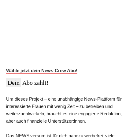
Auf Dauer günstiger.
Werde News-Crew Abonnent:in und schalte die Paywall
ab!
Du erhältst Zugriff auf die vollständigen Meldungen in der
NEWSiversum App und im Web, überprüfte Informationen auf
Social Media, den ESMR-Podcast und viele weitere Inhalte.
Im Jahres-Abo sparst du aktuell 12 €:
Wähle jetzt dein News-Crew Abo!
Dein
Abo zählt!
Um dieses Projekt – eine unabhängige News-Plattform für
interessierte Frauen mit wenig Zeit – zu betreiben und
weiterzuentwickeln, braucht es eine engagierte Redaktion,
aber auch finanzielle Unterstützer:innen.
Das NEWSiversum ist für dich nahezu werbefrei, viele