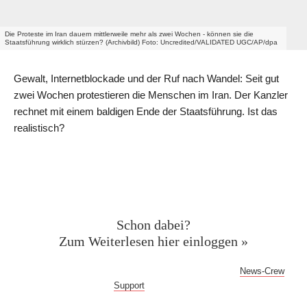
Die Proteste im Iran dauern mittlerweile mehr als zwei Wochen - können sie die
Staatsführung wirklich stürzen? (Archivbild) Foto: Uncredited/VALIDATED UGC/AP/dpa
Gewalt, Internetblockade und der Ruf nach Wandel: Seit gut
zwei Wochen protestieren die Menschen im Iran. Der Kanzler
rechnet mit einem baldigen Ende der Staatsführung. Ist das
realistisch?
Geschützter Inhalt für News-
Crew Abonnent:innen
Schon dabei?
Zum Weiterlesen hier einloggen »
Bei Fragen oder Problemen mit dem Log-in hilft dir der
News-Crew
Support
gern weiter!