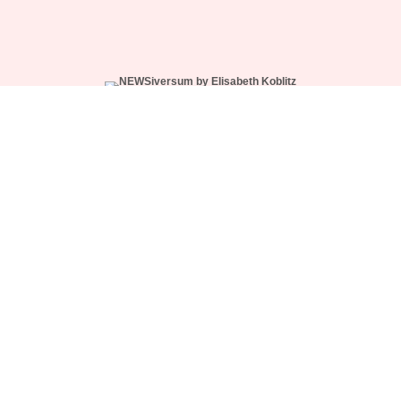
WÄHLE DEIN ABO
NEWS-CREW SUPPORT
NUTZUNGSBEDINGUNGEN
IMPRESSUM
DATENSCHUTZ
© 2026 NEWSiversum® by Elisabeth Koblitz.
Made with ♥ in Hamburg