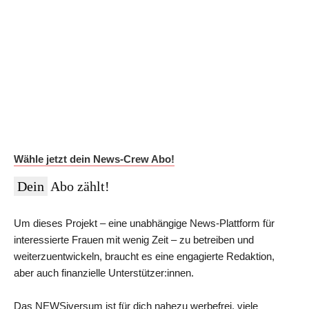
Auf Dauer günstiger.
Werde News-Crew Abonnent:in und schalte die Paywall
ab!
Du erhältst Zugriff auf die vollständigen Meldungen in der
NEWSiversum App und im Web, überprüfte Informationen auf
Social Media, den ESMR-Podcast und viele weitere Inhalte.
Im Jahres-Abo sparst du aktuell 12 €:
Wähle jetzt dein News-Crew Abo!
Dein
Abo zählt!
Um dieses Projekt – eine unabhängige News-Plattform für
interessierte Frauen mit wenig Zeit – zu betreiben und
weiterzuentwickeln, braucht es eine engagierte Redaktion,
aber auch finanzielle Unterstützer:innen.
Das NEWSiversum ist für dich nahezu werbefrei, viele