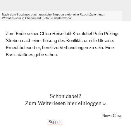
Nach dem Beschuss durch russische Truppen steigt eine Rauchsäule hinter
Wohnhäusern in Charkiw auf. Foto: -/Ukrinform/dpa
Zum Ende seiner China-Reise lobt Kremlchef Putin Pekings
Streben nach einer Lösung des Konflikts um die Ukraine.
Erneut beteuert er, bereit zu Verhandlungen zu sein. Eine
Basis dafür es gebe schon.
Geschützter Inhalt für News-
Crew Abonnent:innen
Schon dabei?
Zum Weiterlesen hier einloggen »
Bei Fragen oder Problemen mit dem Log-in hilft dir der
News-Crew
Support
gern weiter!